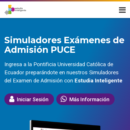
Skip to navigation
Skip to login form
Salta al contenido principal
Skip to footer
Simulador Examen de Admisión PUC
Simulador Examen de Admisión PU
Página Principal
Páginas del sitio
Simuladores Exámenes de
Simulador Examen de Admisión PUCE
Admisión PUCE
Ingresa a la Pontificia Universidad Católica de
Ecuador preparándote en nuestros Simuladores
del Examen de Admisión con
Estudia Inteligente
Iniciar Sesión
Más Información