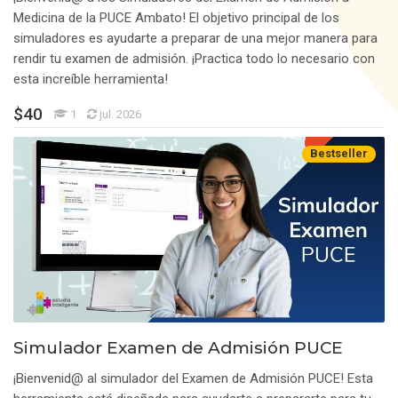
Medicina de la PUCE Ambato! El objetivo principal de los
simuladores es ayudarte a preparar de una mejor manera para
rendir tu examen de admisión. ¡Practica todo lo necesario con
esta increíble herramienta!
Precio: USD 40
$
40
Estudiantes
1
jul. 2026
Bestseller
Simulador Examen de Admisión PUCE
¡Bienvenid@ al simulador del Examen de Admisión PUCE! Esta