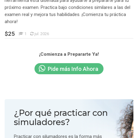
herramienta está diseñada para ayudarte a prepararte para tu
próximo examen. Practica bajo condiciones similares a las del
examen real y mejora tus habilidades. ¡Comienza tu práctica
ahora!
Precio: USD 25
$
25
Estudiantes
1
jul. 2026
¡Comienza a Prepararte Ya!
Pide más Info Ahora
¿Por qué practicar con
simuladores?
Practicar con silumadores es la forma más