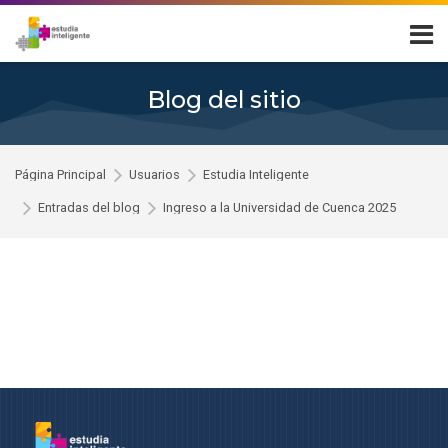
Skip to navigation
Skip to login form
Salta al contenido principal
Skip to footer
Blog del sitio
Página Principal
Usuarios
Estudia Inteligente
Entradas del blog
Ingreso a la Universidad de Cuenca 2025
Entrada del blog por Estudia Intelig