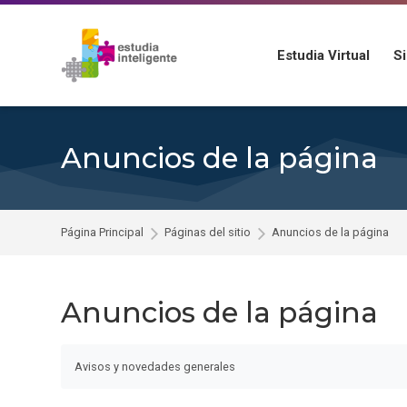
Skip to navigation
Skip to search form
Skip to login form
Salta al contenido principal
Skip to footer
Estudia Virtual
S
Anuncios de la página
Página Principal
Páginas del sitio
Anuncios de la página
Anuncios de la página
Avisos y novedades generales