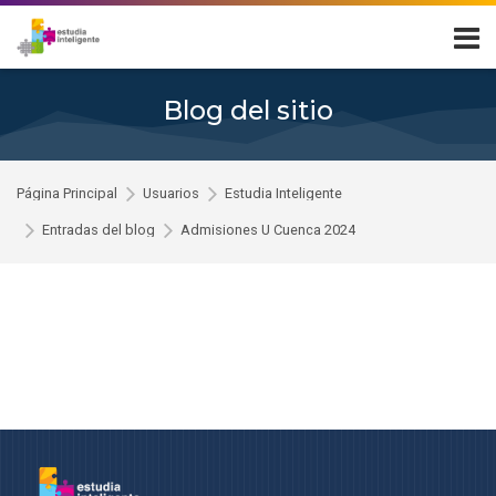
Skip to navigation
Skip to login form
Salta al contenido principal
Skip to footer
Blog del sitio
Página Principal
Usuarios
Estudia Inteligente
Entradas del blog
Admisiones U Cuenca 2024
Entrada del blog por Estudia Intelig